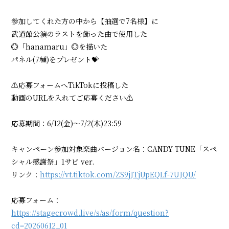
会員登録
ログイン
参加してくれた方の中から【抽選で7名様】に
武道館公演のラストを飾った曲で使用した
💮「hanamaru」💮を描いた
パネル(7種)をプレゼント💝
⚠️応募フォームへTikTokに投稿した
動画のURLを入れてご応募ください⚠️
応募期間：6/12(金)～7/2(木)23:59
キャンペーン参加対象楽曲バージョン名：CANDY TUNE「スペ
シャル感謝祭」1サビ ver.
リンク：
https://vt.tiktok.com/ZS9jJTjUpEQLf-7UJQU/
応募フォーム：
https://stagecrowd.live/s/as/form/question?
cd=20260612_01