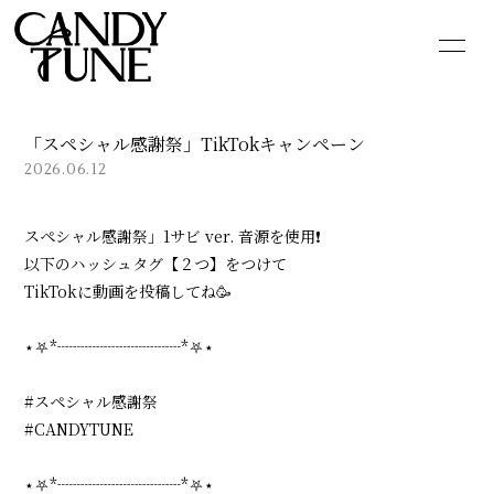
HOME
INFORMATION
「スペシャル感謝祭」TikTokキャンペーン
SCHEDULE
PROFILE
2026.06.12
VIDEO
DISCOGRAPHY
スペシャル感謝祭」1サビ ver. 音源を使用❗️
以下のハッシュタグ【２つ】をつけて
GOODS
CONTACT
TikTokに動画を投稿してね🥳
BLOG
MOVIE
⋆⛧*┈┈┈┈┈┈┈┈*⛧⋆
PHOTO
Q&A
#スペシャル感謝祭
#CANDYTUNE
⋆⛧*┈┈┈┈┈┈┈┈*⛧⋆