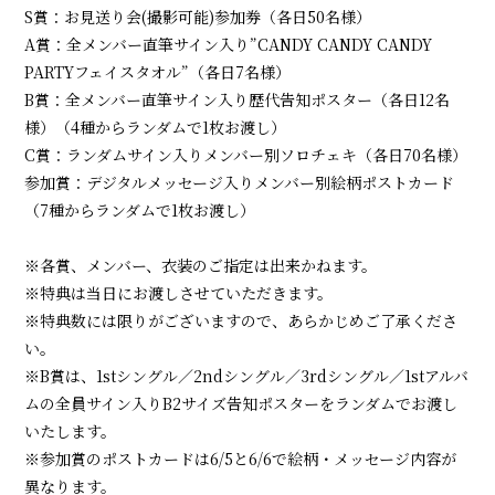
S賞：お見送り会(撮影可能)参加券（各日50名様）
A賞：全メンバー直筆サイン入り”CANDY CANDY CANDY
PARTYフェイスタオル”（各日7名様）
B賞：全メンバー直筆サイン入り歴代告知ポスター（各日12名
様）（4種からランダムで1枚お渡し）
C賞：ランダムサイン入りメンバー別ソロチェキ（各日70名様）
参加賞：デジタルメッセージ入りメンバー別絵柄ポストカード
（7種からランダムで1枚お渡し）
※各賞、メンバー、衣装のご指定は出来かねます。
※特典は当日にお渡しさせていただきます。
※特典数には限りがございますので、あらかじめご了承くださ
い。
※B賞は、1stシングル／2ndシングル／3rdシングル／1stアルバ
ムの全員サイン入りB2サイズ告知ポスターをランダムでお渡し
いたします。
※参加賞のポストカードは6/5と6/6で絵柄・メッセージ内容が
異なります。