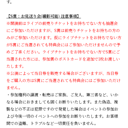
す。
【S賞：お見送り会(撮影可能) 注意事項】
※開演前はライブの前売りチケットをお持ちでない方も抽選会
にご参加いただけますが、S賞は前売りチケットをお持ちの方の
みがご参加いただけます。仮にライブチケットをお持ちでない方
がS賞にご当選されても特典会にはご参加いただけませんので予
めご了承ください。ライブチケットをお持ちでない方でS賞にご
当選された方には、参加賞のポストカードを追加で1枚お渡しい
たします。
※公演によって当日券を販売する場合がございますが、当日券
をご購入の方はS賞にご当選されても特典会にはご参加いただけ
ません。
・参加権利の譲渡・転売はご家族、ご友人、第三者など、いか
なる場合におきましても固くお断りいたします。また偽造、複
製などの不正は犯罪ですので発覚した場合はイベントの参加お
よび今後一切のイベントへの参加をお断りいたします。お客様
間での盗難、トラブルなど一切責任を負いません。