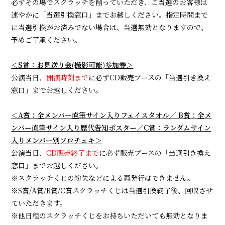
必ずその場でスクラッチを削っていただき、ご当選のお客様は
速やかに「当選引換窓口」までお越しください。指定時間まで
に当選引換がお済みでない場合は、当選無効となりますので、
予めご了承ください。
＜S賞：お見送り会(撮影可能)参加券＞
公演当日、
開演時刻まで
に必ずCD販売ブースの「当選引き換え
窓口」までお越しください。
＜A賞：全メンバー直筆サイン入りフェイスタオル／ B賞：全メ
ンバー直筆サイン入り歴代告知ポスター／C賞：ランダムサイン
入りメンバー別ソロチェキ＞
公演当日、
CD販売終了まで
に必ず販売ブースの「当選引き換え
窓口」までお越しください。
※スクラッチくじの紛失などによる再発行はできません。
※S賞/A賞/B賞/C賞スクラッチくじは当選引換終了後、回収させ
ていただきます。
※他日程のスクラッチくじをお持ちいただいても無効となりま