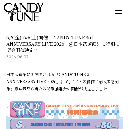
HOME
INFORMATION
6/5(金)-6/6(土)開催 「CANDY TUNE 3rd
SCHEDULE
PROFILE
ANNIVERSARY LIVE 2026」＠日本武道館にて特別抽
選会開催決定！
VIDEO
DISCOGRAPHY
2026.06.03
GOODS
CONTACT
日本武道館にて開催される「CANDY TUNE 3rd
ANNIVERSARY LIVE 2026」にて、CD・映像商品購入者を対
BLOG
MOVIE
象に豪華景品が当たる特別抽選会の開催が決定しました！
PHOTO
Q&A