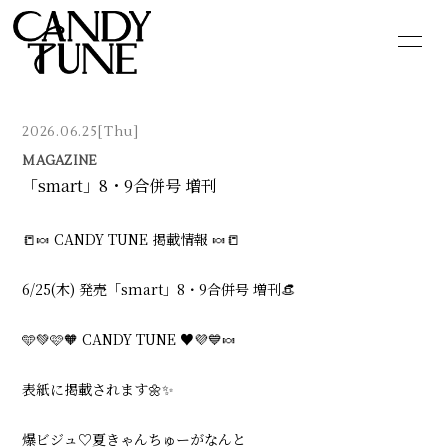
HOME
INFORMATION
2026.06.25
[Thu]
SCHEDULE
PROFILE
MAGAZINE
「smart」8・9合併号 増刊
VIDEO
DISCOGRAPHY
📒🍬 CANDY TUNE 掲載情報 🍬📒
GOODS
CONTACT
BLOG
MOVIE
6/25(木) 発売「smart」8・9合併号 増刊👒
PHOTO
Q&A
🩵💚🩷🧡 CANDY TUNE ♥️💜💙🍬
表紙に掲載されます🌼✨
爆ビジュ♡夏きゃんちゅーがなんと