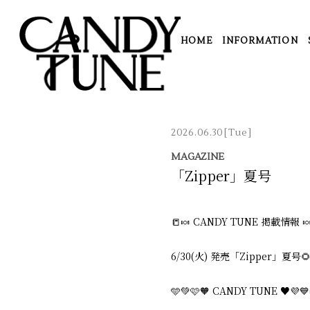
HOME
INFORMATION
2026.06.30
[Tue]
MAGAZINE
「Zipper」夏号
📒🍬 CANDY TUNE 掲載情報 🍬
6/30(火) 発売「Zipper」夏号
🩵💚🩷🧡 CANDY TUNE ♥️💜💙