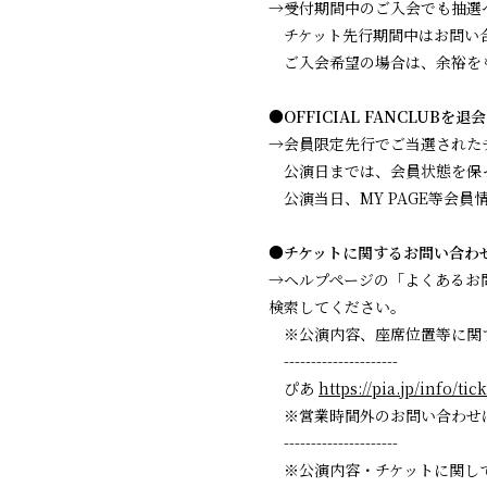
→受付期間中のご入会でも抽選
チケット先行期間中はお問い合
ご入会希望の場合は、余裕を
●OFFICIAL FANCLU
→会員限定先行でご当選された
公演日までは、会員状態を保
公演当日、MY PAGE等会
●チケットに関するお問い合わ
→ヘルプページの「よくあるお
検索してください。
※公演内容、座席位置等に関
---------------------
ぴあ
https://pia.jp/info/ti
※営業時間外のお問い合わせ
---------------------
※公演内容・チケットに関して