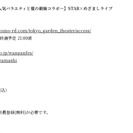
人気バラエティと夏の最強コラボ～】STAR×めざましライブ
tomo-rd.com/tokyo_garden_theater/access/
/ 終演予定 21:00頃
co.jp/wanganfes/
ezamashi
税込）
員登録(無料)が必要です。