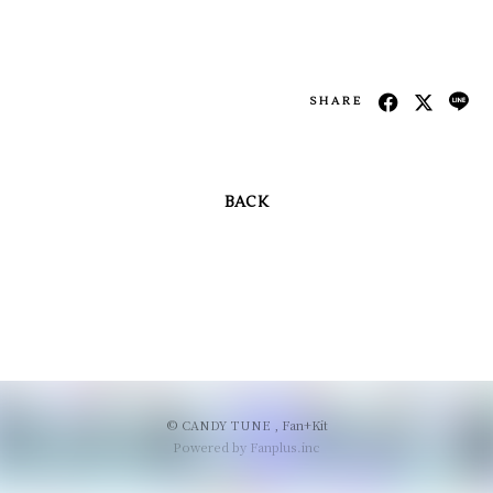
会員登録
ログイン
SHARE
BACK
© CANDY TUNE ,
Fan+Kit
Powered by Fanplus.inc