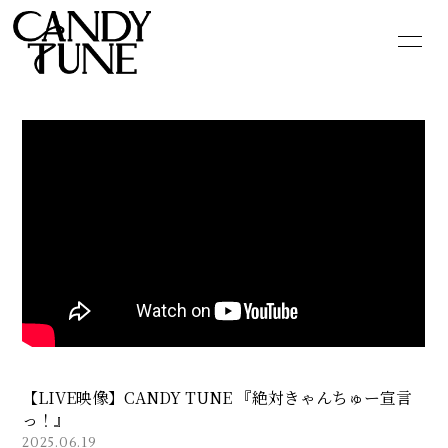
HOME
INFORMATION
SCHEDULE
PROFILE
VIDEO
DISCOGRAPHY
GOODS
CONTACT
BLOG
MOVIE
PHOTO
Q&A
【LIVE映像】CANDY TUNE 『絶対きゃんちゅー宣言
っ！』
2025.06.19