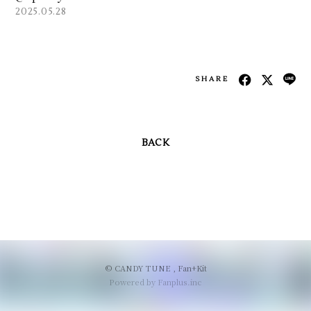
2025.05.28
会員登録
ログイン
SHARE
BACK
© CANDY TUNE ,
Fan+Kit
Powered by Fanplus.inc