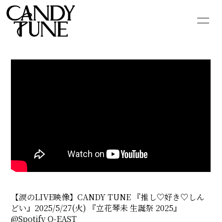
HOME
INFORMATION
SCHEDULE
PROFILE
VIDEO
DISCOGRAPHY
GOODS
CONTACT
BLOG
MOVIE
PHOTO
Q&A
【涙のLIVE映像】CANDY TUNE 『推し♡好き♡しん
どい』2025/5/27(火) 『立花琴未 生誕祭 2025』
@Spotify O-EAST