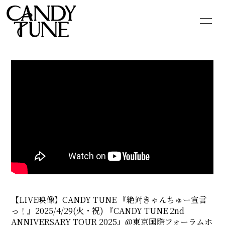
HOME
INFORMATION
SCHEDULE
PROFILE
VIDEO
DISCOGRAPHY
GOODS
CONTACT
BLOG
MOVIE
PHOTO
Q&A
【LIVE映像】CANDY TUNE 『絶対きゃんちゅー宣言
っ！』2025/4/29(火・祝) 『CANDY TUNE 2nd
ANNIVERSARY TOUR 2025』@東京国際フォーラムホ