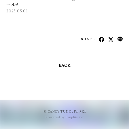
ールA
会員登録
ログイン
2025.05.01
SHARE
BACK
© CANDY TUNE ,
Fan+Kit
Powered by Fanplus.inc