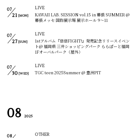
LIVE
07
KAWAII LAB. SESSION vol.15 in 幕張 SUMMER @
21
[MON]
幕張メッセ 国際展示場 展示ホール 9〜11
LIVE
07
1stアルバム『倍倍FIGHT!』発売記念リリースイベン
27
[SUN]
ト@ 福岡県 三井ショッピングパーク ららぽーと福岡
1Fオーバルパーク（屋外）
LIVE
07
TGC teen 2025Summer @ 豊洲PIT
30
[WED]
08
2025
OTHER
08