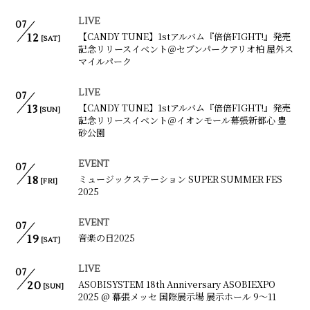
会員登録
ログイン
LIVE
07
【CANDY TUNE】1stアルバム『倍倍FIGHT!』発売
12
[SAT]
記念リリースイベント＠セブンパークアリオ柏 屋外ス
マイルパーク
LIVE
07
【CANDY TUNE】1stアルバム『倍倍FIGHT!』発売
13
[SUN]
記念リリースイベント＠イオンモール幕張新都心 豊
砂公園
EVENT
07
ミュージックステーション SUPER SUMMER FES
18
[FRI]
2025
EVENT
07
音楽の日2025
19
[SAT]
LIVE
07
ASOBISYSTEM 18th Anniversary ASOBIEXPO
20
[SUN]
2025 @ 幕張メッセ 国際展示場 展示ホール 9〜11