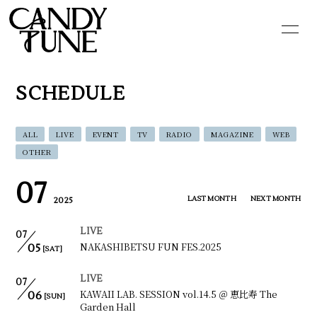
HOME
INFORMATION
SCHEDULE
SCHEDULE
PROFILE
VIDEO
DISCOGRAPHY
ALL
LIVE
EVENT
TV
RADIO
MAGAZINE
WEB
OTHER
GOODS
CONTACT
07
LAST MONTH
NEXT MONTH
2025
BLOG
MOVIE
LIVE
07
PHOTO
Q&A
NAKASHIBETSU FUN FES.2025
05
[SAT]
LIVE
07
KAWAII LAB. SESSION vol.14.5 ＠ 恵比寿 The
06
[SUN]
Garden Hall