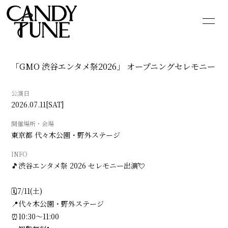
HOME
INFORMATION
「GMO 渋谷エンタメ祭2026」 オープニングセレモニー
SCHEDULE
PROFILE
公演日
VIDEO
DISCOGRAPHY
2026.07.11
[SAT]
GOODS
CONTACT
開催場所・会場
東京都
代々木公園・野外ステージ
BLOG
MOVIE
INFO
🎵渋谷エンタメ祭 2026 セレモニー出演💘
PHOTO
Q&A
🗓️7/11(土)
📍代々木公園・野外ステージ
⏰10:30〜11:00