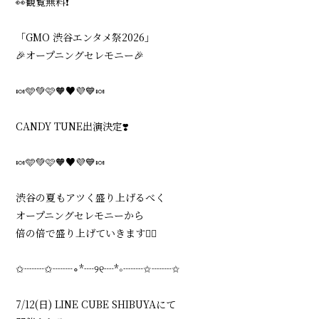
👀観覧無料❗️
会員登録
ログイン
「GMO 渋谷エンタメ祭2026」
🎉オープニングセレモニー🎉
🍬🩵💚🩷🧡♥️💜💙🍬
CANDY TUNE出演決定❣️
🍬🩵💚🩷🧡♥️💜💙🍬
渋谷の夏もアツく盛り上げるべく
オープニングセレモニーから
倍の倍で盛り上げていきます❤️‍🔥
✩┈┈✩┈┈∘*┈୨୧┈*∘┈┈✩┈┈✩
7/12(日) LINE CUBE SHIBUYAにて