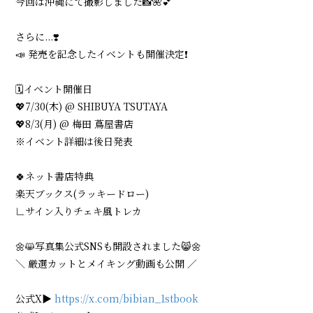
今回は沖縄にて撮影しました📸🌺💕
会員登録
ログイン
さらに...❣️
📣 発売を記念したイベントも開催決定❗️
🗓️イベント開催日
💖7/30(木) @ SHIBUYA TSUTAYA
💖8/3(月) @ 梅田 蔦屋書店
※イベント詳細は後日発表
🍀ネット書店特典
楽天ブックス(ラッキードロー)
∟サイン入りチェキ風トレカ
🌼😸写真集公式SNSも開設されました😸🌼
＼ 厳選カットとメイキング動画も公開 ／
公式X▶️
https://x.com/bibian_1stbook