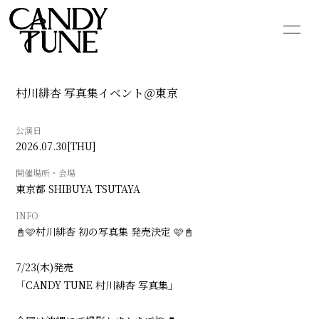
HOME
INFORMATION
村川緋杏 写真集イベント＠東京
SCHEDULE
PROFILE
公演日
VIDEO
DISCOGRAPHY
2026.07.30
[THU]
GOODS
CONTACT
開催場所・会場
東京都
SHIBUYA TSUTAYA
BLOG
MOVIE
INFO
📓🩷村川緋杏 初の写真集 発売決定 🩷📓
PHOTO
Q&A
7/23(木)発売
「CANDY TUNE 村川緋杏 写真集」