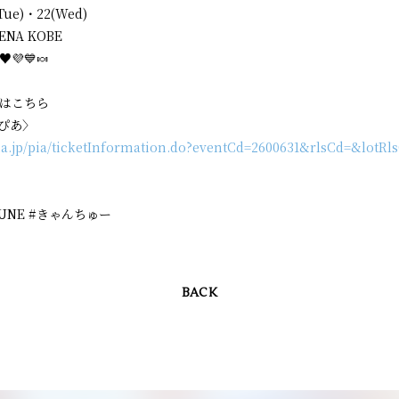
(Tue)・22(Wed)
ENA KOBE
♥️💜💙🍬
みはこちら
ぴあ〉
.pia.jp/pia/ticketInformation.do?eventCd=2600631&rlsCd=&lotRl
TUNE #きゃんちゅー
BACK