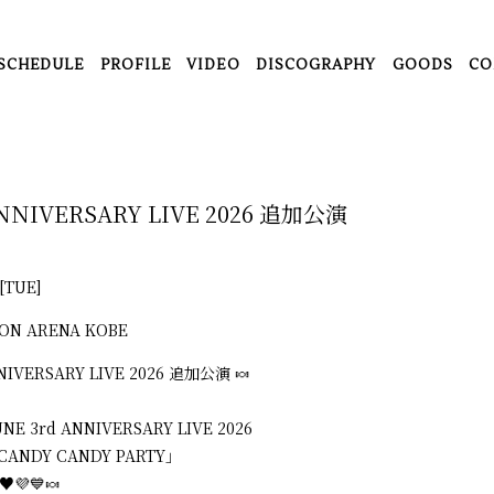
SCHEDULE
PROFILE
VIDEO
DISCOGRAPHY
GOODS
CO
ANNIVERSARY LIVE 2026 追加公演
[TUE]
ION ARENA KOBE
NNIVERSARY LIVE 2026 追加公演 🍬
NE 3rd ANNIVERSARY LIVE 2026
CANDY CANDY PARTY」
♥️💜💙🍬