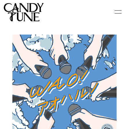
HOME
INFORMATION
SCHEDULE
PROFILE
VIDEO
DISCOGRAPHY
GOODS
CONTACT
BLOG
MOVIE
PHOTO
Q&A